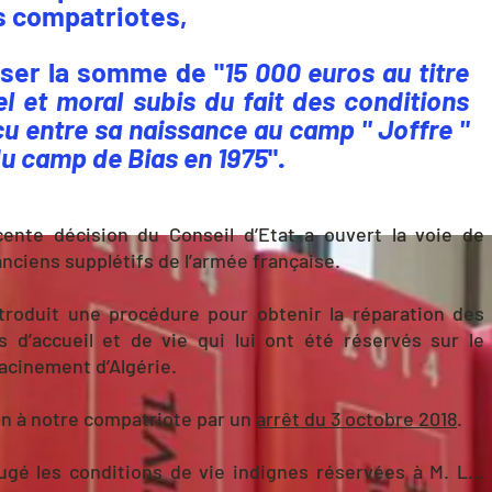
s compatriotes,
rser la somme de "
15 000 euros au titre
l et moral subis du fait des conditions
écu entre sa naissance au camp " Joffre "
du camp de Bias en 1975
".
écente décision du Conseil d’Etat a ouvert la voie de
anciens supplétifs de l’armée française.
troduit une procédure pour obtenir la réparation des
s d’accueil et de vie qui lui ont été réservés sur le
racinement d’Algérie.
on à notre compatriote par un
arrêt du 3 octobre 2018
.
jugé les conditions de vie indignes réservées à M. L...