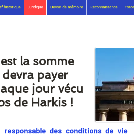
ef historique
Juridique
Devoir de mémoire
Reconnaissance
Force
'est la somme
 devra payer
haque jour vécu
s de Harkis !
u responsable des conditions de vie