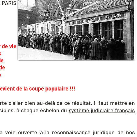
e PARIS a jugé conformément à cet arrêt par
décision du
 de vie
s
le
 de
n
evient de la soupe populaire !!!
rte d'aller bien au-delà de ce résultat. Il faut mettre en
sibles, à chaque échelon du
système judiciaire français
a voie ouverte à la reconnaissance juridique de nos