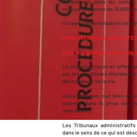
notamment dans les camps d’
octroyé la somme de 15.000 eur
ce type d'indemnisation intervi
Cette décision du Conseil d’Et
C'est un grand pas, mais cela es
La décision trouve en effet to
par les conditions d’existenc
déroulement de la vie.
Cette décision met bien en e
carence dans la prise en ch
métropole.
Les Tribunaux administratifs
dans le sens de ce qui est dés