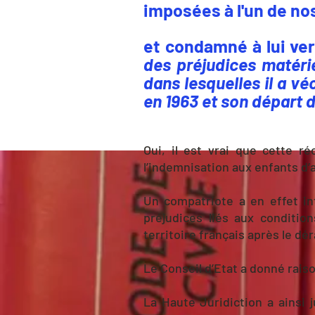
imposées à l'un de no
et
condamné à lui ve
des préjudices matérie
dans lesquelles il a v
en 1963 et son départ 
Oui, il est vrai que cette r
l’indemnisation aux enfants d’
Un compatriote a en effet in
préjudices liés aux condition
territoire français après le dé
Le Conseil d’Etat a donné rais
La Haute Juridiction a ainsi 