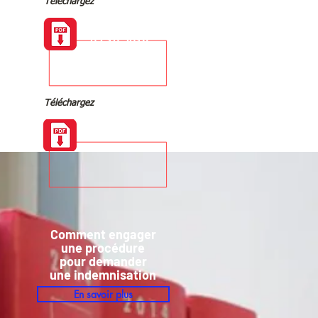
Téléchargez
Arrêt du Conseil
d'Etat du
03.10.2018
Téléchargez
Arrêt de la CAA
de Paris
20.12.2018
Comment engager
une procédure
pour demander
une indemnisation
En savoir plus