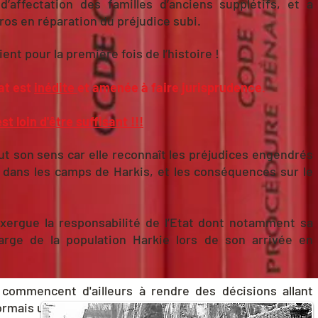
affectation des familles d’anciens supplétifs, et a
os en réparation du préjudice subi.
ent pour la première fois de l’histoire !
at est
inédite
et amenée à faire jurisprudence
.
t loin d'être suffisant !!!
ut son sens car elle reconnaît les
préjudices engendrés
e dans les camps de Harkis, et les conséquences sur le
xergue la responsabilité de l’Etat dont notamment sa
arge de la population Harkie lors de son arrivée en
 commencent d'ailleurs à rendre des décisions allant
ormais une jurisprudence du Conseil d’Etat. De même, la