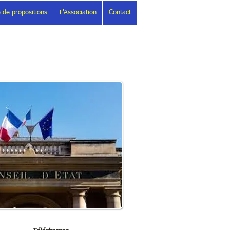
 de propositions
L'Association
Contact