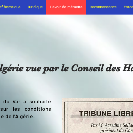
ef historique
Juridique
Devoir de mémoire
Reconnaissance
Force
lgérie vue par le Conseil des 
s du Var a souhaité
sur les conditions
e de l'Algérie.