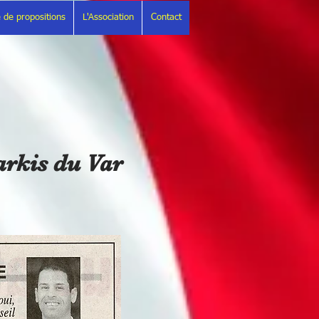
 de propositions
L'Association
Contact
Harkis du Var