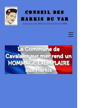
CONSEIL DES
HARKIS DU VAR
Association loi 1901 déclarée le 14 avril 1998
La Commune de
Cavalaire sur mer rend un
HOMMAGE EXEMPLAIRE
aux Harkis